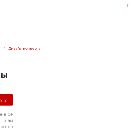
ы
/
Дизайн конверта
ты
лугу
енное
т нам
иентов