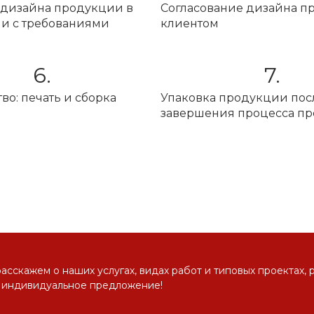
 дизайна продукции в
Согласование дизайна п
ии с требованиями
клиентом
6.
7.
во: печать и сборка
Упаковка продукции пос
завершения процесса пр
сскажем о наших услугах, видах работ и типовых проектах, 
 индивидуальное предложение!