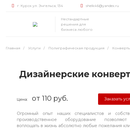
г. Курск ул. Энгельса, 134
shelk46@yandex.ru
Нестандартные
решения для
бизнеса любого
масштаба
Главная
/
Услуги
/
Полиграфическая продукция
/
Конверт
Дизайнерские конвер
от 110 руб.
Заказать ус
Цена:
Огромный опыт наших специалистов и собств
производственное оборудование позволяю
воплощать в жизнь абсолютно любые пожелания кл