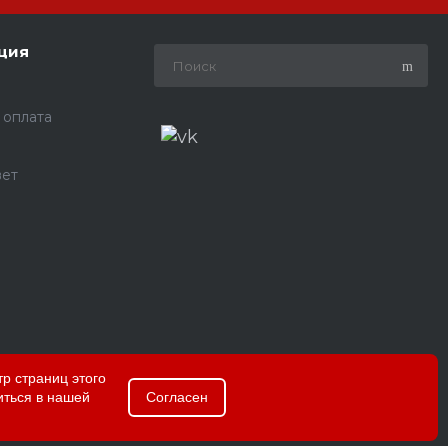
ция
 оплата
вет
р страниц этого
иться в нашей
Согласен