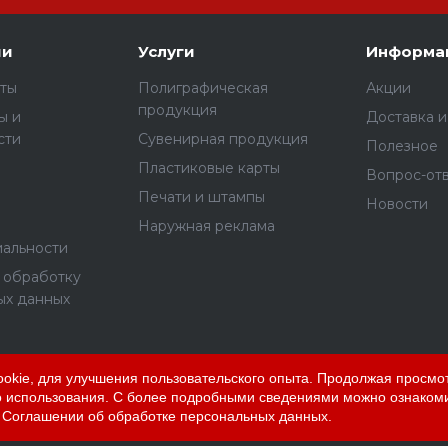
ии
Услуги
Информа
ты
Полиграфическая
Акции
продукция
ы и
Доставка и
сти
Сувенирная продукция
Полезное
Пластиковые карты
Вопрос-от
Печати и штампы
Новости
Наружная реклама
альности
а обработку
ых данных
okie, для улучшения пользовательского опыта. Продолжая просмот
го использования. С более подробными сведениями можно ознаком
и
Соглашении об обработке персональных данных
.