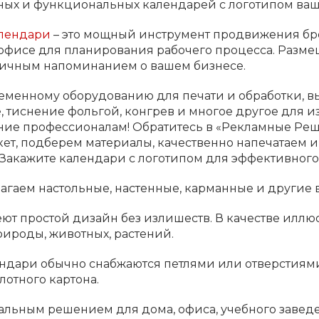
ных и функциональных календарей с логотипом ва
алендари
– это мощный инструмент продвижения бре
 офисе для планирования рабочего процесса. Разме
личным напоминанием о вашем бизнесе.
еменному оборудованию для печати и обработки, в
 тиснение фольгой, конгрев и многое другое для и
ние профессионалам! Обратитесь в «Рекламные Р
кет, подберем материалы, качественно напечатаем и
 Закажите календари с логотипом для эффективного
агаем настольные, настенные, карманные и другие
ют простой дизайн без излишеств. В качестве илл
ироды, животных, растений.
ндари обычно снабжаются петлями или отверстиями 
лотного картона.
альным решением для дома, офиса, учебного завед