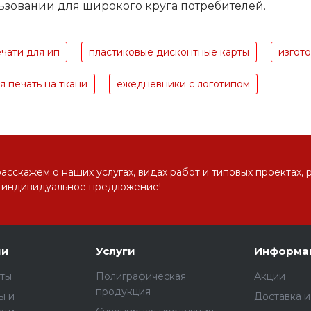
ьзовании для широкого круга потребителей.
чати для ип
пластиковые дисконтные карты
изгот
 печать на ткани
ежедневники с логотипом
сскажем о наших услугах, видах работ и типовых проектах, 
 индивидуальное предложение!
ии
Услуги
Информа
ты
Полиграфическая
Акции
продукция
ы и
Доставка и