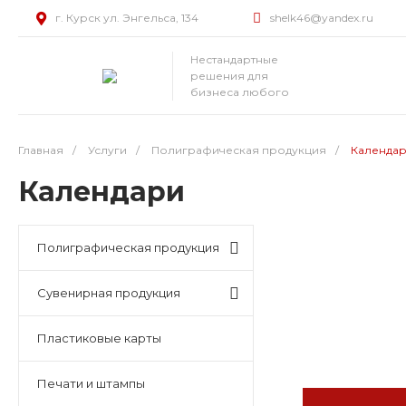
г. Курск ул. Энгельса, 134
shelk46@yandex.ru
Нестандартные
решения для
бизнеса любого
масштаба
Главная
/
Услуги
/
Полиграфическая продукция
/
Календа
Календари
Полиграфическая продукция
Сувенирная продукция
Пластиковые карты
Печати и штампы