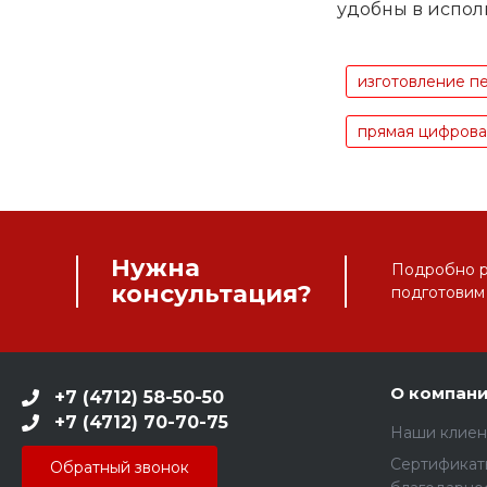
удобны в испол
изготовление пе
прямая цифровая
Нужна
Подробно ра
консультация?
подготовим
О компан
+7 (4712) 58-50-50
+7 (4712) 70-70-75
Наши клиен
Сертификат
Обратный звонок