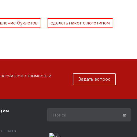
овление буклетов
сделать пакет с логотипом
рассчитаем стоимость и
Задать вопрос
ция
 оплата